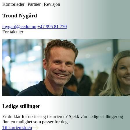
Kontorleder | Partner | Revisjon
Trond Nygård
tnygard@cedra.no
+47 995 81 770
For talenter
Ledige stillinger
Er du klar for neste steg i karrieren? Sjekk våre ledige stillinger og
finn en mulighet som passer for deg.
Til karrieresiden