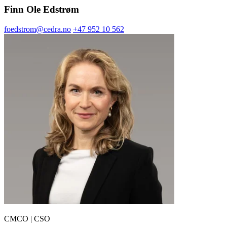
Finn Ole Edstrøm
foedstrom@cedra.no
+47 952 10 562
CMCO | CSO