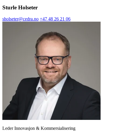
Sturle Holseter
sholseter@cedra.no
+47 48 26 21 06
Leder Innovasjon & Kommersialisering