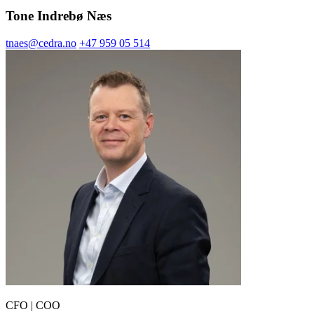
Tone Indrebø Næs
tnaes@cedra.no
+47 959 05 514
CFO | COO