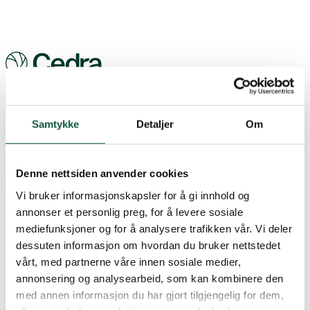
Tjenester
Tjenester
Revisjon
Skatt og avgift
Juridiske tjenester
Transaksjoner
Finansiell rapportering og kapitalmarkedet
Samtykke
Detaljer
Om
Strategi og virksomhetsstyring
Teknologi og digitalisering
ESG og bærekraft
Karriere
Om Cedra
Nyheter
Kontor
Kontakt
EN
Søk
Denne nettsiden anvender cookies
Vi bruker informasjonskapsler for å gi innhold og
annonser et personlig preg, for å levere sosiale
mediefunksjoner og for å analysere trafikken vår. Vi deler
dessuten informasjon om hvordan du bruker nettstedet
Tjenester
vårt, med partnerne våre innen sosiale medier,
Tjenester
Karriere
Om Cedra
Revisjon
Skatt og avgift
Nyheter
Kontor
Juridiske tjenester
Kontakt
annonsering og analysearbeid, som kan kombinere den
EN
Transaksjoner
Finansiell rapportering og kapitalmarkedet
med annen informasjon du har gjort tilgjengelig for dem,